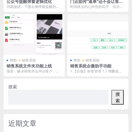
公众号提醒弹窗逻辑优化
门店如何“逼单”还不会让客户
反感！
功能描述：下图右侧弹窗提醒的逻
时间医治内心外伤的高手，但决不
辑优化，在开启该提醒的情况下，
是解决困难的大神。假如逼单不成
某员工帐号只要成功绑...
功你的全部业务流程便...
帮助
销售系统
帮助
销售系统
销售系统文件夹功能上线
销售系统企微助手功能
场景：解决销售外出拜访客户，需
1.【企微】标签管理 1.1 增删改
要临时传输文件（文档/视频/图片）
查：实现单向（销售系统→企微）
给客户。 一、功...
增删改查，在销...
搜索
搜
索
近期文章