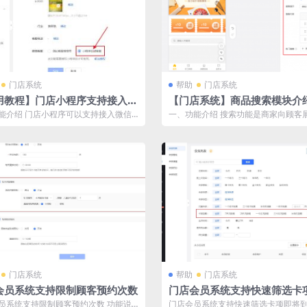
门店系统
帮助
门店系统
用教程】门店小程序支持接入小
【门店系统】商品搜索模块介
在线客服
能介绍 门店小程序可以支持接入微信
一、功能介绍 搜索功能是商家向顾客
能，开启后，首页、项目详情页、订
品信息并提高转化率的重要功能之一
也...
门店系统
帮助
门店系统
会员系统支持限制顾客预约次数
门店会员系统支持快速筛选卡
到期会员
员系统支持限制顾客预约次数 功能说
门店会员系统支持快速筛选卡项即将