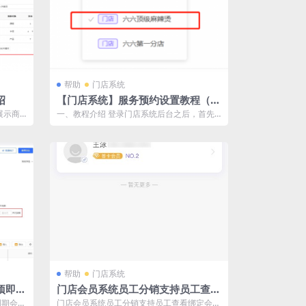
帮助
门店系统
绍
【门店系统】服务预约设置教程（通
用版）
展示商
一、教程介绍 登录门店系统后台之后，首先
，同时
我们需要的是把服务预约进行配置，才能让
会...
帮助
门店系统
项即将
门店会员系统员工分销支持员工查看
绑定会员
到期会员
门店会员系统员工分销支持员工查看绑定会员