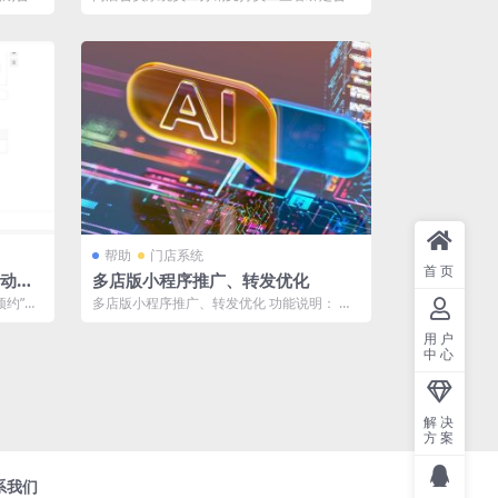
...
员工分销优化 – 员工可查...
帮助
门店系统
首页
自动取
多店版小程序推广、转发优化
预约”规
多店版小程序推广、转发优化 功能说明： 推
.
广或转发多店版小程序给用户时，用户进入...
用户
中心
解决
方案
系我们