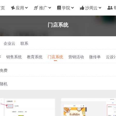
首页
应用
推广
学院
沙周云
门店系统
企业云
联系
序
销售系统
教育系统
门店系统
营销活动
微传单
云设
免费
随机