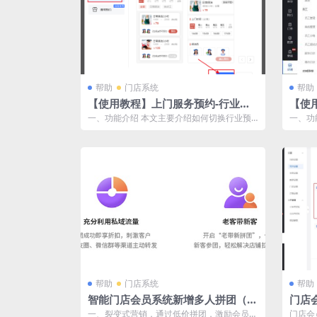
帮助
门店系统
帮助
【使用教程】上门服务预约-行业预
【使
约模板
程序
一、功能介绍 本文主要介绍如何切换行业预
一、功
约模板为“上门服务预约”，设置上门预约效...
客服功
单...
帮助
门店系统
帮助
智能门店会员系统新增多人拼团（支
门店
付版）
一、裂变式营销，通过低价拼团，激励会员在
门店会