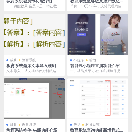
教育系统会员卡功能介绍
教育系统至尊版支持升级总空
间
一、功能效果 会员卡是一种让教培
单价：10元/G/年，支持代理商自行
机构及知识付费服务提供者提升收
设置定价 计价方式：10× 增加空间
入，锁定忠实用户的...
量 × ...
帮助
教育系统
小程序
帮助
教育系统题库文本导入规则
智能云小程序直播功能介绍
文本导入，从文档或者复制粘贴的
一、功能效果 小程序直播组件是微
文本信息，通过系统智能识别实现
信为商家提供的实时视频直播工
把题目快捷批量导入题...
具，可以帮助商家快速...
帮助
教育系统
帮助
教育系统
教育系统控件-头部功能介绍
教育系统查询功能新增样式和