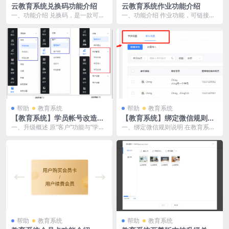
云教育系统兑换码功能介绍
云教育系统作业功能介绍
一、功能介绍 兑换码，是一款可以
一、功能介绍 作业功能，可链接线
打通商家线上线下流量的必备工具
上课程，是用于在授课后布置作
之一，丰富的线上线...
业，测试用户知识掌握...
帮助
教育系统
帮助
教育系统
【教育系统】学员帐号改造升
【教育系统】绑定微信规则说
级说明
明
一、升级概述 原“客户”功能与“学员”
一、绑定微信规则说明 在教育系统
功能合并，已有的学员和客户数据
的用户体系中，我们提供了两种微
不受合并影响...
信帐号与学员的绑定...
帮助
教育系统
帮助
教育系统