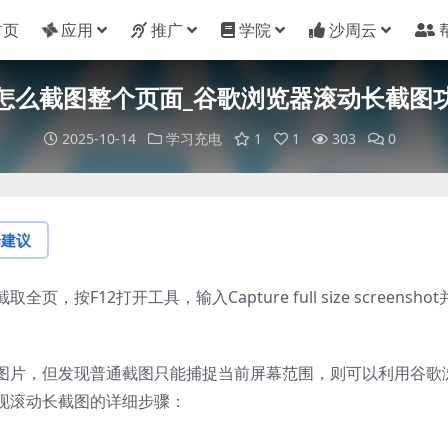
首页
应用
推广
学院
沙周云
怎么截图整个页面_谷歌浏览器滚动长截图
2025-10-14
学习充电
1
1
303
0
论建议
F12打开工具，输入Capture full size screenshot
图片，但发现普通截图只能捕捉当前屏幕范围，则可以利用谷歌
现滚动长截图的详细步骤：