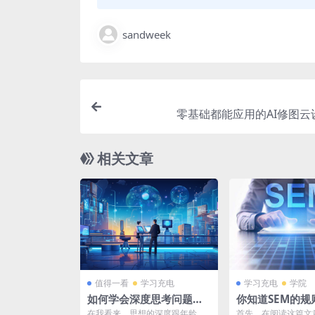
sandweek
零基础都能应用的AI修图云
相关文章
值得一看
学习充电
学习充电
学院
如何学会深度思考问题，
你知道SEM的规
成为理性的人
知道SEM应该怎
在我看来，思想的深度跟年龄的
首先，在阅读这篇文