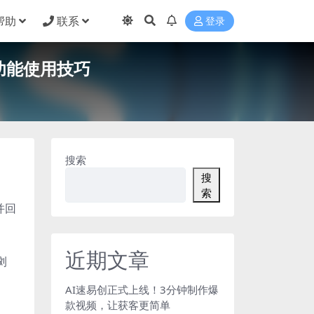
帮助
联系
登录
功能使用技巧
搜索
搜
索
并回
近期文章
浏
AI速易创正式上线！3分钟制作爆
款视频，让获客更简单