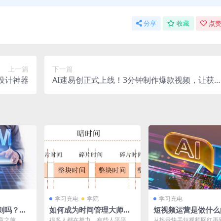
分享
收藏
点赞
上一篇
下一篇
设计神器
AI速易创正式上线！3分钟制作爆款视频，让获
更简单
学习充电
学院
学习充电
则吗？你
如何成为时间管理大师，
短视频运营是做什么
么玩吗？
高效利用每天的时间学
何做短视频运营?
章之前，需
很多人都在努力，有些人平平无
从抖音快手短视频网红再