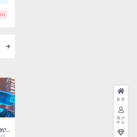
(
1
)
客
首页
用户
中心
的?如
到近期