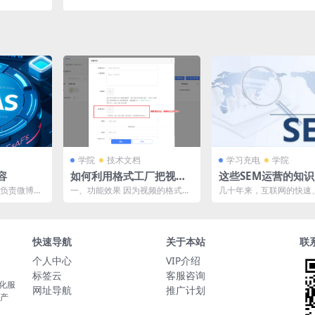
学院
技术文档
学习充电
学院
容
如何利用格式工厂把视频
这些SEM运营的知
转码为mp4格式
都知道吗？
. 负责微博、
一、功能效果 因为视频的格式有
几十年来，互联网的快速
及执行，合
很多种，常见的如rmvb，avi，
发展对国内经济格局的调
mkv，3gp，...
至关重要的作用，营销界人.
快速导航
关于本站
联
个人中心
VIP介绍
标签云
客服咨询
化服
网址导航
推广计划
 产