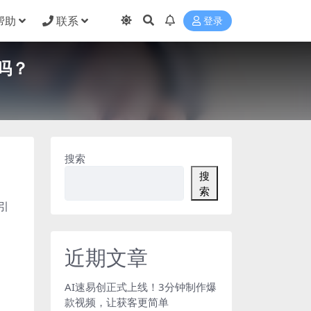
帮助
联系
登录
吗？
搜索
搜
索
引
近期文章
AI速易创正式上线！3分钟制作爆
款视频，让获客更简单