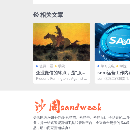
相关文章
值得一看
学院
学习充电
学院
企业微信的终点，是“服务
sem运营工作内
号”的消失
Frederic Remington，Against t
sem运营工作职责 1
he Sunset 1 ...
微信活动话题的制定
理安排调整运营策...
提供网络营销全链条(营销前、营销中、营销后)、全场景的工具
务，是一站式智能营销工具和管理平台，全渠道全场景的 SaaS
品，助力商家营销成功！