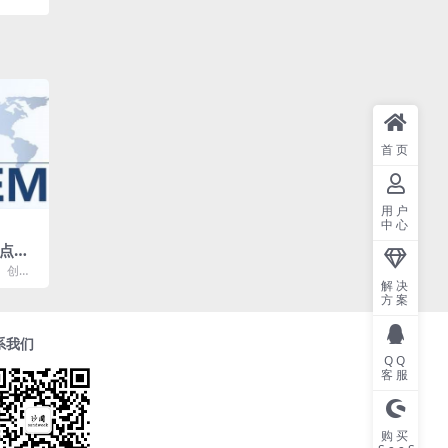
首页
用户
中心
识点你
、创新
解决
整起着
方案
..
系我们
QQ
客服
购买