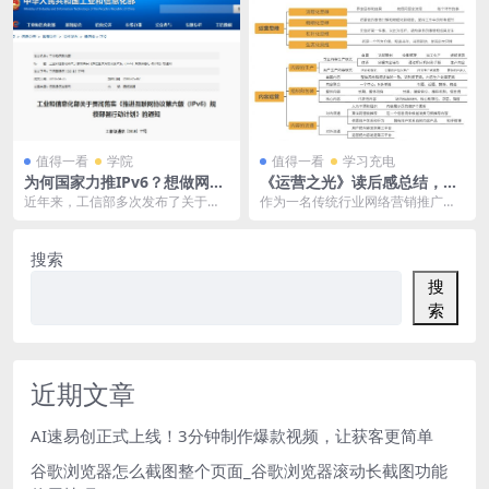
值得一看
学院
值得一看
学习充电
为何国家力推IPv6？想做网站
《运营之光》读后感总结，附
的你必须要知道
电子书思维导图
近年来，工信部多次发布了关于贯
作为一名传统行业网络营销推广的
彻落实《推进IPv6规模部署行动计
从业人员，对“运营”我是一直处于既
划》的通知，国家...
熟悉又陌生的认知...
搜索
搜
索
近期文章
AI速易创正式上线！3分钟制作爆款视频，让获客更简单
谷歌浏览器怎么截图整个页面_谷歌浏览器滚动长截图功能