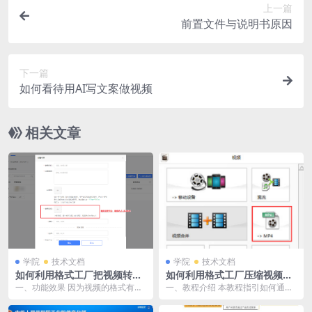
上一篇
前置文件与说明书原因
下一篇
如何看待用AI写文案做视频
相关文章
学院
技术文档
学院
技术文档
如何利用格式工厂把视频转码
如何利用格式工厂压缩视频大
为mp4格式
小
一、功能效果 因为视频的格式有很
一、教程介绍 本教程指引如何通过
多种，常见的如rmvb，avi，mkv，
格式工厂压缩视频。 二、功能说明
3gp，...
【注意】需要先...