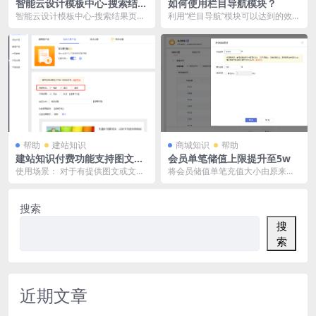
智能云设计模板中心-搜索结果
如何使用栏目导航模块？
页增加排序筛选
智能云设计模板中心-搜索结果页增
利用“栏目导航”模块可以达到的效
加排序筛选【功能更新】 增加以下
果： 点击左边的栏目，页面右边能
排序方式：综合、...
够出现相应的内容...
帮助
建站知识
商城知识
帮助
建站知识付费功能支持图文内
会员单笔储值上限提升至5w
容付费
使用场景： 对于有提供图文或文章
将会员储值单笔充值大小由原来的
类内容服务的知识商家需要图文形
上限5千，调整为5万，以便满足酒
式的付费功能，来开...
水、健身、酒店、理...
搜索
搜
索
近期文章