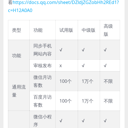
看
https://docs.qq.com/sheet/DZldjZGZobHh2REd1?
c=H12A0A0
高级
类型
功能
试用版
中级版
版
同步手机
√
√
√
网站内容
功能
审核发布
x
√
√
微信月访
100个
1万个
不限
客数
通用流
量
百度月访
100个
1万个
不限
客数
微信小程
√
√
√
序