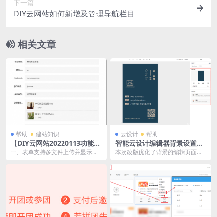
下一篇
DIY云网站如何新增及管理导航栏目
相关文章
帮助
建站知识
云设计
帮助
【DIY云网站20220113功能更
智能云设计编辑器背景设置页
新】表单支持多文件上传并显
改版
一、表单支持多文件上传并显示缩
本次改版优化了背景的编辑页面结
示缩略图
略图 【支持端口】 电脑端、手机
构，让用户在设置背景时更便捷。
端、自适应端 【使...
增加“恢复初始背景...