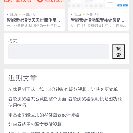
帮助
营销活动
帮助
营销活动
智能营销活动天天拼团使用教
智能营销活动配置核销员是什
程
么意思？
一、业务描述 拼团作为一种营销活
A：在【配置核销员】中，可选择部
动，传播性极强，带货效果非常
分员工作为该活动的核销员，保存
好，现推出拼团业务《...
后，仅这部分的员工...
搜索
搜
索
近期文章
AI速易创正式上线！3分钟制作爆款视频，让获客更简单
谷歌浏览器怎么截图整个页面_谷歌浏览器滚动长截图功能
使用技巧
零基础都能应用的AI修图云设计神器
如何看待用AI写文案做视频