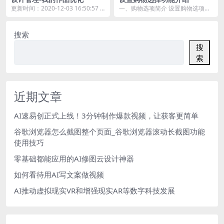
更新时间：2020-12-03 16:50:57
一、购物选项简介 设置购物选项是
1. 增加当前筛选项的显...
为了方便访客下单时可以选择产品
的颜色、尺寸等，并...
搜索
搜
索
近期文章
AI速易创正式上线！3分钟制作爆款视频，让获客更简单
谷歌浏览器怎么截图整个页面_谷歌浏览器滚动长截图功能
使用技巧
零基础都能应用的AI修图云设计神器
如何看待用AI写文案做视频
AI推动虚拟现实VR和增强现实AR等数字科技发展