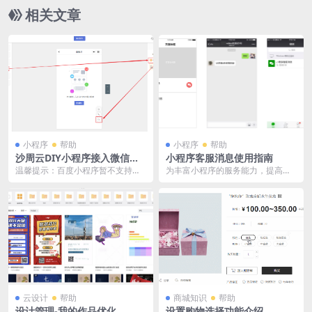
相关文章
小程序
帮助
小程序
帮助
沙周云DIY小程序接入微信客
小程序客服消息使用指南
服功能
温馨提示：百度小程序暂不支持使
为丰富小程序的服务能力，提高服
用微信客服功能，以下说明仅针对
务质量，微信为小程序提供客服消
微信小程序。 微信客...
息能力，以便小程序用...
云设计
帮助
商城知识
帮助
设计管理-我的作品优化
设置购物选择功能介绍