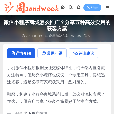
登录
微信小程序商城怎么推广？分享五种高效实用的
获客方案
2021-03-16
应用
解决方案
235
0
详情介绍
常见问题
评论建议
手机微信小程序根据强社交媒体特性，纯天然内置引流
方法特点，但终究小程序也仅仅一个专用工具，要想迅
速拓客，還是必须商家积极采用一些对策的。
那麼，构建了小程序商城系统以后，怎么引流拓客呢？
在这儿，得有店共享了好多个简易好用的推广方式。
一、融合线下推广情景