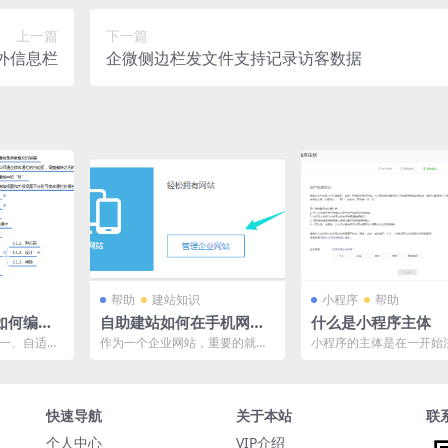
上一篇
下一篇
外信息栏
企微侧边栏发文件支持记录访客数据
帮助
建站知识
小程序
帮助
如何编辑
自助建站如何在手机网站
什么是小程序主体
上增加产品展示
 一、自适应
作为一个企业网站，重要的就是
小程序的主体是在一开始
 1.1、在
将企业的产品展示在用户面前，
程序的时候需要选择的内
.
手机企业网站也是如此，尽...
类型如下： 其中，除个...
快速导航
关于本站
联
个人中心
VIP介绍