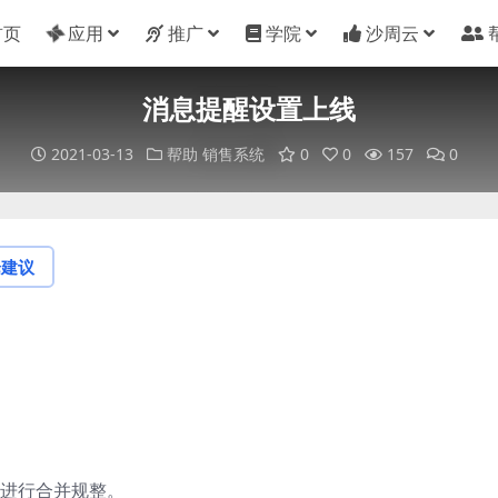
首页
应用
推广
学院
沙周云
消息提醒设置上线
2021-03-13
帮助
销售系统
0
0
157
0
论建议
进行合并规整。