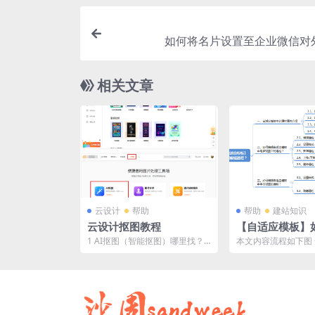
如何将名片设置至企业微信对
相关文章
云设计
帮助
帮助
建站知识
云设计抠图教程
【自适应模板】
通栏？
1 AI抠图（智能抠图）哪里找？
本文内容流程如下图
从【官网】上方找AI抠图：
模板中的通栏属性介绍
...
自适应模板中，添加..