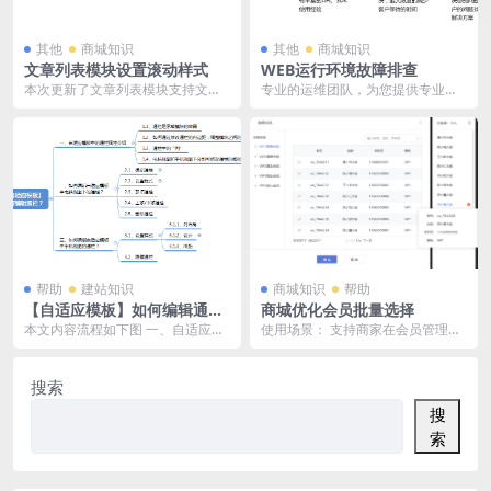
其他
商城知识
其他
商城知识
文章列表模块设置滚动样式
WEB运行环境故障排查
本次更新了文章列表模块支持文章
专业的运维团队，为您提供专业的
的滚动功能： 打开文章列表的模块
Web类、系统类、数据库类等云端
选项，进入高级选项...
故障排除服务，为您...
帮助
建站知识
商城知识
帮助
【自适应模板】如何编辑通
商城优化会员批量选择
栏？
本文内容流程如下图 一、自适应模
使用场景： 支持商家在会员管理中
板中的通栏属性介绍 1.1、在自适应
按“会员等级”快速筛选会员、查看已
模板中，添加...
选会员信息，有...
搜索
搜
索