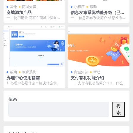
其他
商城知识
小程序
帮助
商城添加产品
信息发布系统功能介绍（已上
线）
一、使用场景 商家在商城中添加产
一、 信息发布系统简介 信息发布系
品，可使得商品丰富多样，商城更
统可以有效连接信息供需双方，用
加的标准化，以便买...
户可获取和发布需...
帮助
教育系统
商城知识
帮助
办理中心使用指南
支付有礼功能介绍
1. 办理中心是什么？解决什么场
一、支付有礼功能简介 1.1、什么是
景？ 办理中心是快速生成线下课程
支付有礼？ 支付有礼营销活动是一
订单的工具，用于...
种有助于刺激...
搜索
搜
索