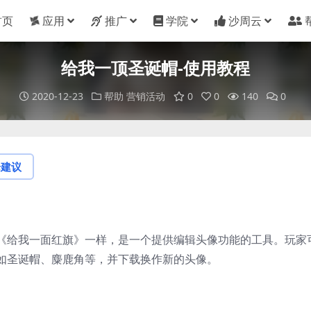
首页
应用
推广
学院
沙周云
给我一顶圣诞帽-使用教程
2020-12-23
帮助
营销活动
0
0
140
0
论建议
《给我一面红旗》一样，是一个提供编辑头像功能的工具。玩家
如圣诞帽、麋鹿角等，并下载换作新的头像。