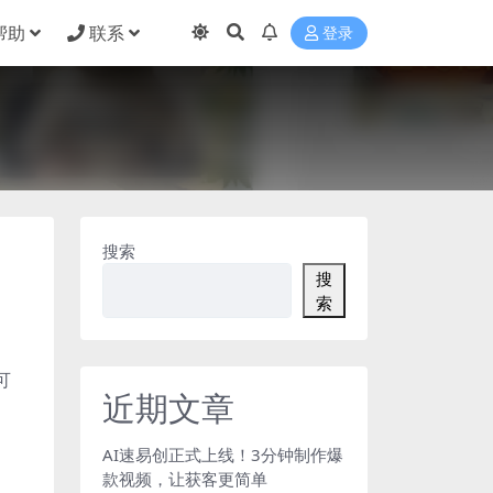
帮助
联系
登录
搜索
搜
索
可
近期文章
AI速易创正式上线！3分钟制作爆
款视频，让获客更简单