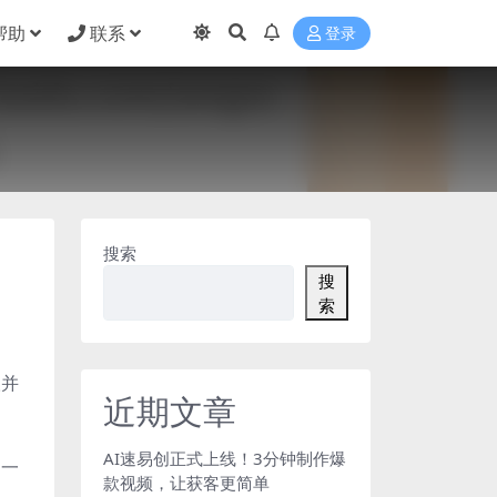
帮助
联系
登录
搜索
搜
索
取并
近期文章
AI速易创正式上线！3分钟制作爆
物一
款视频，让获客更简单