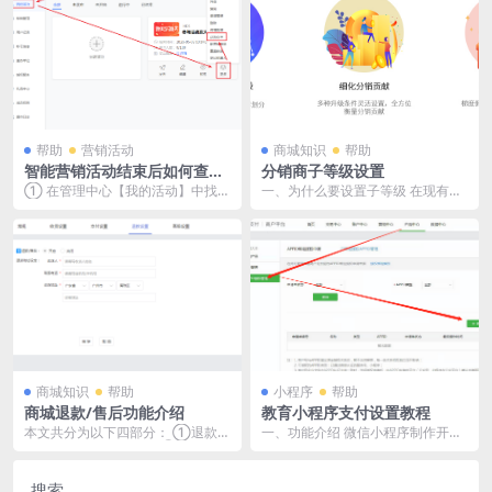
帮助
营销活动
商城知识
帮助
智能营销活动结束后如何查看
分销商子等级设置
兑奖码？
① 在管理中心【我的活动】中找到
一、为什么要设置子等级 在现有的
对应活动，点击【更多-获奖名
“二级制”基础上，支持进一步划分其
单】。 ② 进入后在...
子等级。以细化...
商城知识
帮助
小程序
帮助
商城退款/售后功能介绍
教育小程序支付设置教程
本文共分为以下四部分： ①退款功
一、功能介绍 微信小程序制作开发
能场景与商城售后优势 ②如何开启
的目的是使10亿微信用户“触手可
退款/售后功能 ...
及”，覆盖更广的...
搜索